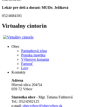
Lekár pre deti a dorast: MUDr. Ježíková
052/4684181
Virtualny cintorin
Obec
Pamiatková zóna
Ponuka majetku
Výberove konania
Farnosť
Lesy
Kontakty
Adresa
Hlavná ulica 204/54
059 72 Vrbov
Starostka obce -
Mgr. Tatiana Faltinová
Tel.: 052/4592125
e-mail:
obecvrbov@obecvrbov.sk