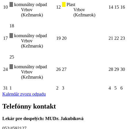
komunálny odpad
Plast
10
12
14
15
16
Vrbov
Vrbov
(Kežmarok)
(Kežmarok)
18
komunálny odpad
17
19
20
21
22
23
Vrbov
(Kežmarok)
25
komunálny odpad
24
26
27
28
29
30
Vrbov
(Kežmarok)
31
1
2
3
4
5
6
Kalendár zvozu odpadu
Telefónny kontakt
Lekár pre dospelých: MUDr. Jakubíková
052/4592127