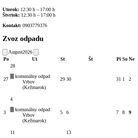
Utorok:
12:30 h – 17:00 h
Štvrtok:
12:30 h – 17:00 h
Kontakt:
0903779376
Zvoz odpadu
August
2026
Po
Ut
St
Št
Pi
So
Ne
28
komunálny odpad
27
29
30
31
1
2
Vrbov
(Kežmarok)
4
komunálny odpad
3
5
6
7
8
9
Vrbov
(Kežmarok)
11
13