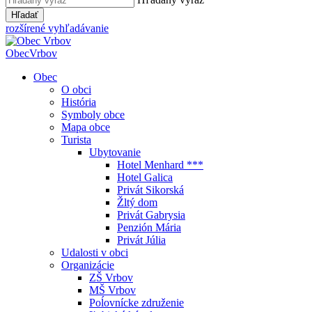
Hľadať
rozšírené vyhľadávanie
Obec
Vrbov
Obec
O obci
História
Symboly obce
Mapa obce
Turista
Ubytovanie
Hotel Menhard ***
Hotel Galica
Privát Sikorská
Žltý dom
Privát Gabrysia
Penzión Mária
Privát Júlia
Udalosti v obci
Organizácie
ZŠ Vrbov
MŠ Vrbov
Poĺovnícke združenie