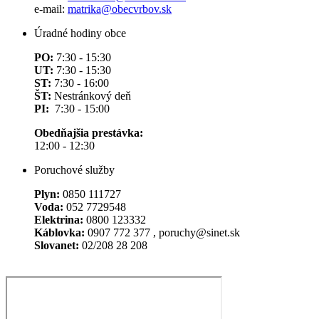
e-mail:
matrika@obecvrbov.sk
Úradné hodiny obce
PO:
7:30 - 15:30
UT:
7:30 - 15:30
ST:
7:30 - 16:00
ŠT:
Nestránkový deň
PI:
7:30 - 15:00
Obedňajšia prestávka:
12:00 - 12:30
Poruchové služby
Plyn:
0850 111727
Voda:
052 7729548
Elektrina:
0800 123332
Káblovka:
0907 772 377 , poruchy@sinet.sk
Slovanet:
02/208 28 208