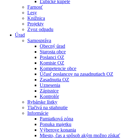
Ľubické kúpele
Farnosť
Lesy
Knižnica
Projekty
Zvoz odpadu
Úrad
Samospráva
Obecný úrad
Starosta obce
Poslanci OZ
Komisie OZ
Kompetencie obce
Účasť poslancov na zasadnutiach OZ
Zasadnutia OZ
Uznesenia
Zápisnice
Kontrolór
Rybárske lístky
Tlačivá na stiahnutie
Informácie
Pamiatková zóna
Ponuka majetku
Výberove konania
Miesto, čas a spôsob akým možno získať