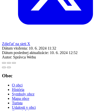
Zdieľať na sieti X
Dátum vloženia:
10. 6. 2024 11:32
Dátum poslednej aktualizácie:
10. 6. 2024 12:52
Autor:
Správca Webu
Obec
O obci
História
Symboly obce
Mapa obce
Turista
Udalosti v obci