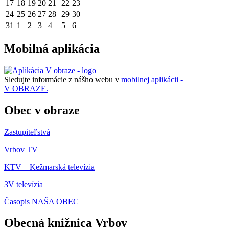
17
18
19
20
21
22
23
24
25
26
27
28
29
30
31
1
2
3
4
5
6
Mobilná aplikácia
Sledujte informácie z nášho webu v
mobilnej aplikácii -
V OBRAZE.
Obec v obraze
Zastupiteľstvá
Vrbov TV
KTV – Kežmarská televízia
3V televízia
Časopis NAŠA OBEC
Obecná knižnica Vrbov