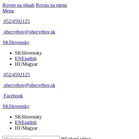
Rovno na obsah
Rovno na menu
Menu
052/4592125
obecvrbov@obecvrbov.sk
SK
Slovensky
SK
Slovensky
EN
English
HU
Magyar
052/4592125
obecvrbov@obecvrbov.sk
Facebook
SK
Slovensky
SK
Slovensky
EN
English
HU
Magyar
Hľadaný výraz