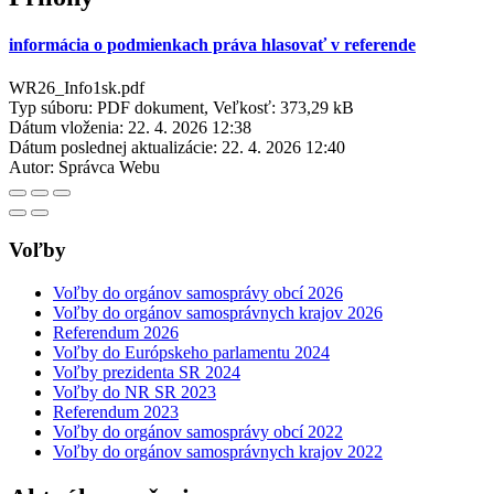
informácia o podmienkach práva hlasovať v referende
WR26_Info1sk.pdf
Typ súboru: PDF dokument, Veľkosť: 373,29 kB
Dátum vloženia:
22. 4. 2026 12:38
Dátum poslednej aktualizácie:
22. 4. 2026 12:40
Autor:
Správca Webu
Voľby
Voľby do orgánov samosprávy obcí 2026
Voľby do orgánov samosprávnych krajov 2026
Referendum 2026
Voľby do Európskeho parlamentu 2024
Voľby prezidenta SR 2024
Voľby do NR SR 2023
Referendum 2023
Voľby do orgánov samosprávy obcí 2022
Voľby do orgánov samosprávnych krajov 2022