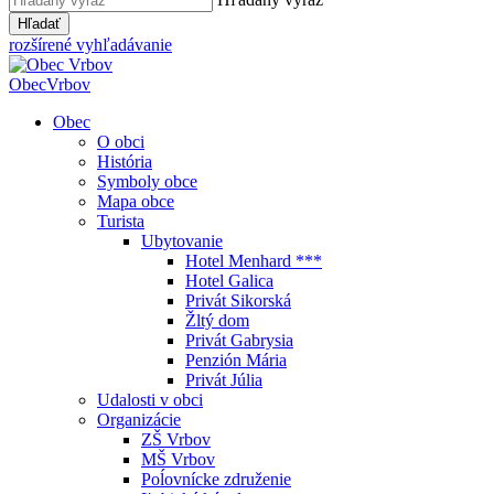
Hľadať
rozšírené vyhľadávanie
Obec
Vrbov
Obec
O obci
História
Symboly obce
Mapa obce
Turista
Ubytovanie
Hotel Menhard ***
Hotel Galica
Privát Sikorská
Žltý dom
Privát Gabrysia
Penzión Mária
Privát Júlia
Udalosti v obci
Organizácie
ZŠ Vrbov
MŠ Vrbov
Poĺovnícke združenie