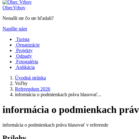
Obec
Vrbov
Nenašli ste čo ste hľadali?
Napíšte nám
Turista
Organizácie
Projekty
Odpady
Fotogaléria
Aplikácia
Úvodná stránka
Voľby
Referendum 2026
informácia o podmienkach práva hlasovať...
informácia o podmienkach práva
informácia o podmienkach práva hlasovať v referende
Prílohy