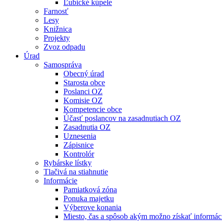
Ľubické kúpele
Farnosť
Lesy
Knižnica
Projekty
Zvoz odpadu
Úrad
Samospráva
Obecný úrad
Starosta obce
Poslanci OZ
Komisie OZ
Kompetencie obce
Účasť poslancov na zasadnutiach OZ
Zasadnutia OZ
Uznesenia
Zápisnice
Kontrolór
Rybárske lístky
Tlačivá na stiahnutie
Informácie
Pamiatková zóna
Ponuka majetku
Výberove konania
Miesto, čas a spôsob akým možno získať informác