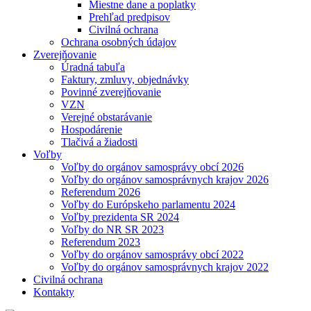
Miestne dane a poplatky
Prehľad predpisov
Civilná ochrana
Ochrana osobných údajov
Zverejňovanie
Úradná tabuľa
Faktury, zmluvy, objednávky
Povinné zverejňovanie
VZN
Verejné obstarávanie
Hospodárenie
Tlačivá a žiadosti
Voľby
Voľby do orgánov samosprávy obcí 2026
Voľby do orgánov samosprávnych krajov 2026
Referendum 2026
Voľby do Európskeho parlamentu 2024
Voľby prezidenta SR 2024
Voľby do NR SR 2023
Referendum 2023
Voľby do orgánov samosprávy obcí 2022
Voľby do orgánov samosprávnych krajov 2022
Civilná ochrana
Kontakty