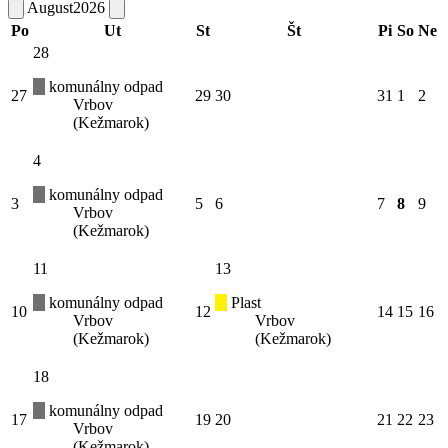
August
2026
Po
Ut
St
Št
Pi
So
Ne
28
komunálny odpad
27
29
30
31
1
2
Vrbov
(Kežmarok)
4
komunálny odpad
3
5
6
7
8
9
Vrbov
(Kežmarok)
11
13
komunálny odpad
Plast
10
12
14
15
16
Vrbov
Vrbov
(Kežmarok)
(Kežmarok)
18
komunálny odpad
17
19
20
21
22
23
Vrbov
(Kežmarok)