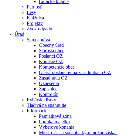
Ľubické kúpele
Farnosť
Lesy
Knižnica
Projekty
Zvoz odpadu
Úrad
Samospráva
Obecný úrad
Starosta obce
Poslanci OZ
Komisie OZ
Kompetencie obce
Účasť poslancov na zasadnutiach OZ
Zasadnutia OZ
Uznesenia
Zápisnice
Kontrolór
Rybárske lístky
Tlačivá na stiahnutie
Informácie
Pamiatková zóna
Ponuka majetku
Výberove konania
Miesto, čas a spôsob akým možno získať