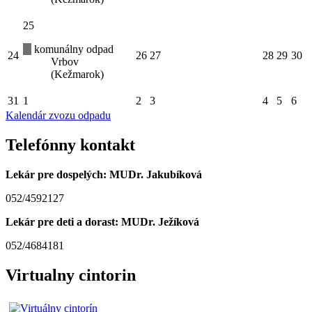
25
komunálny odpad
24
26
27
28
29
30
Vrbov
(Kežmarok)
31
1
2
3
4
5
6
Kalendár zvozu odpadu
Telefónny kontakt
Lekár pre dospelých: MUDr. Jakubíková
052/4592127
Lekár pre deti a dorast: MUDr. Ježíková
052/4684181
Virtualny cintorin