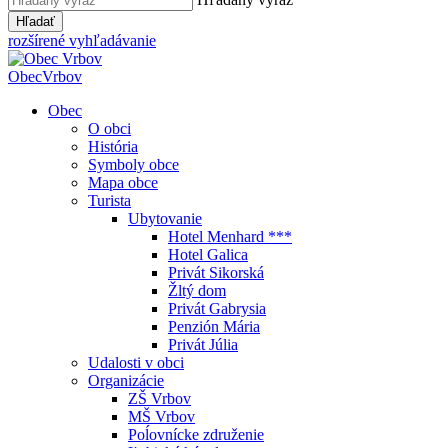
Hľadať
rozšírené vyhľadávanie
Obec
Vrbov
Obec
O obci
História
Symboly obce
Mapa obce
Turista
Ubytovanie
Hotel Menhard ***
Hotel Galica
Privát Sikorská
Žltý dom
Privát Gabrysia
Penzión Mária
Privát Júlia
Udalosti v obci
Organizácie
ZŠ Vrbov
MŠ Vrbov
Poĺovnícke združenie