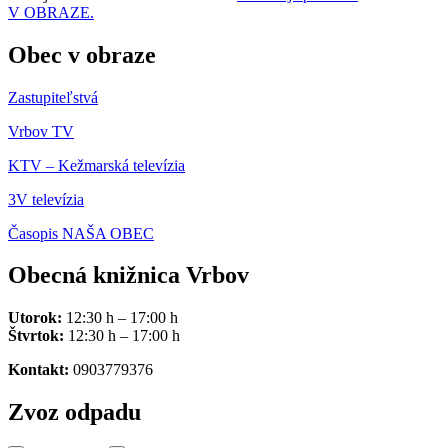
V OBRAZE.
Obec v obraze
Zastupiteľstvá
Vrbov TV
KTV – Kežmarská televízia
3V televízia
Časopis NAŠA OBEC
Obecná knižnica Vrbov
Utorok:
12:30 h – 17:00 h
Štvrtok:
12:30 h – 17:00 h
Kontakt:
0903779376
Zvoz odpadu