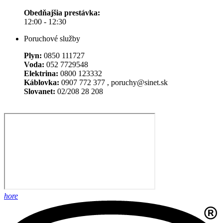
Obedňajšia prestávka:
12:00 - 12:30
Poruchové služby
Plyn:
0850 111727
Voda:
052 7729548
Elektrina:
0800 123332
Káblovka:
0907 772 377 , poruchy@sinet.sk
Slovanet:
02/208 28 208
hore