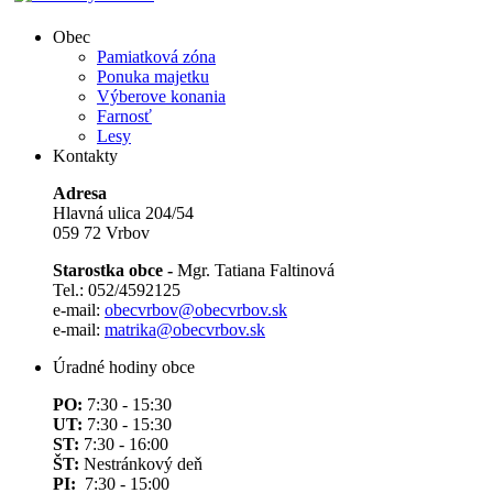
Obec
Pamiatková zóna
Ponuka majetku
Výberove konania
Farnosť
Lesy
Kontakty
Adresa
Hlavná ulica 204/54
059 72 Vrbov
Starostka obce -
Mgr. Tatiana Faltinová
Tel.: 052/4592125
e-mail:
obecvrbov@obecvrbov.sk
e-mail:
matrika@obecvrbov.sk
Úradné hodiny obce
PO:
7:30 - 15:30
UT:
7:30 - 15:30
ST:
7:30 - 16:00
ŠT:
Nestránkový deň
PI:
7:30 - 15:00