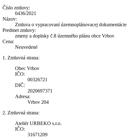
Číslo zmluvy:
0436/2021
Názov:
Zmluva o vypracovaní územnoplánovacej dokumentácie
Predmet zmluvy:
zmeny a doplnky č.8 územného plánu obce Vrbov
Cena:
Neuvedené
1. Zmluvná strana:
Obec Vrbov
IČO:
00326721
DIČ:
2020697371
Adresa:
Vrbov 204
2. Zmluvná strana:
Ateliér URBEKO s.r.o.
IČO:
31671209