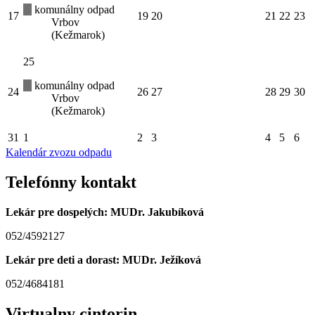
komunálny odpad
17
19
20
21
22
23
Vrbov
(Kežmarok)
25
komunálny odpad
24
26
27
28
29
30
Vrbov
(Kežmarok)
31
1
2
3
4
5
6
Kalendár zvozu odpadu
Telefónny kontakt
Lekár pre dospelých: MUDr. Jakubíková
052/4592127
Lekár pre deti a dorast: MUDr. Ježíková
052/4684181
Virtualny cintorin