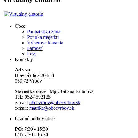
Obec
Pamiatková zóna
Ponuka majetku
Výberove konania
Farnosť
Lesy
Kontakty
Adresa
Hlavná ulica 204/54
059 72 Vrbov
Starostka obce -
Mgr. Tatiana Faltinová
Tel.: 052/4592125
e-mail:
obecvrbov@obecvrbov.sk
e-mail:
matrika@obecvrbov.sk
Úradné hodiny obce
PO:
7:30 - 15:30
UT:
7:30 - 15:30