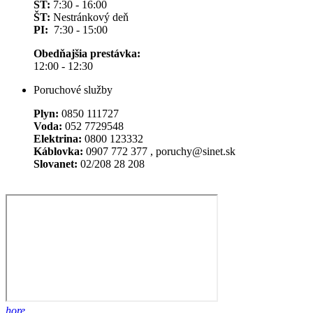
ST:
7:30 - 16:00
ŠT:
Nestránkový deň
PI:
7:30 - 15:00
Obedňajšia prestávka:
12:00 - 12:30
Poruchové služby
Plyn:
0850 111727
Voda:
052 7729548
Elektrina:
0800 123332
Káblovka:
0907 772 377 , poruchy@sinet.sk
Slovanet:
02/208 28 208
hore