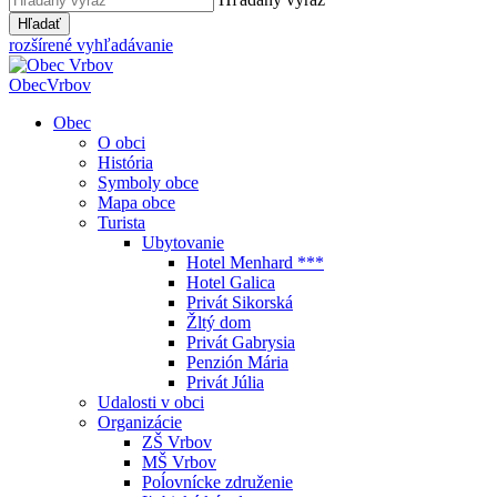
Hľadať
rozšírené vyhľadávanie
Obec
Vrbov
Obec
O obci
História
Symboly obce
Mapa obce
Turista
Ubytovanie
Hotel Menhard ***
Hotel Galica
Privát Sikorská
Žltý dom
Privát Gabrysia
Penzión Mária
Privát Júlia
Udalosti v obci
Organizácie
ZŠ Vrbov
MŠ Vrbov
Poĺovnícke združenie