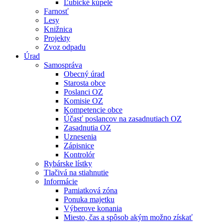
Ľubické kúpele
Farnosť
Lesy
Knižnica
Projekty
Zvoz odpadu
Úrad
Samospráva
Obecný úrad
Starosta obce
Poslanci OZ
Komisie OZ
Kompetencie obce
Účasť poslancov na zasadnutiach OZ
Zasadnutia OZ
Uznesenia
Zápisnice
Kontrolór
Rybárske lístky
Tlačivá na stiahnutie
Informácie
Pamiatková zóna
Ponuka majetku
Výberove konania
Miesto, čas a spôsob akým možno získať