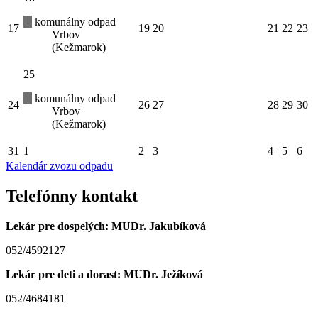
komunálny odpad
17
19
20
21
22
23
Vrbov
(Kežmarok)
25
komunálny odpad
24
26
27
28
29
30
Vrbov
(Kežmarok)
31
1
2
3
4
5
6
Kalendár zvozu odpadu
Telefónny kontakt
Lekár pre dospelých: MUDr. Jakubíková
052/4592127
Lekár pre deti a dorast: MUDr. Ježíková
052/4684181