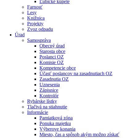
Ľubické kúpele
Farnosť
Lesy
Knižnica
Projekty
Zvoz odpadu
Úrad
Samospráva
Obecný úrad
Starosta obce
Poslanci OZ
Komisie OZ
Kompetencie obce
Účasť poslancov na zasadnutiach OZ
Zasadnutia OZ
Uznesenia
Zápisnice
Kontrolór
Rybárske lístky
Tlačivá na stiahnutie
Informácie
Pamiatková zóna
Ponuka majetku
Výberove konania
Miesto, čas a spôsob akým možno získať