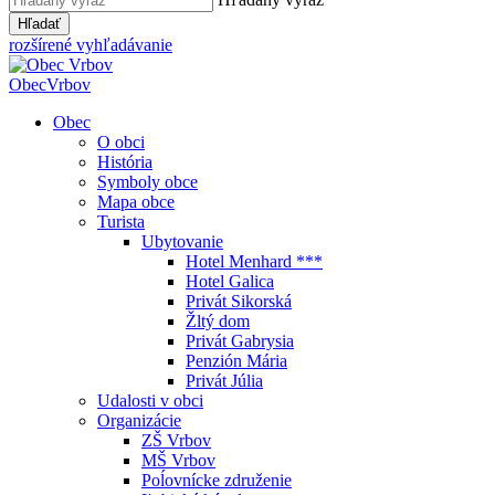
Hľadať
rozšírené vyhľadávanie
Obec
Vrbov
Obec
O obci
História
Symboly obce
Mapa obce
Turista
Ubytovanie
Hotel Menhard ***
Hotel Galica
Privát Sikorská
Žltý dom
Privát Gabrysia
Penzión Mária
Privát Júlia
Udalosti v obci
Organizácie
ZŠ Vrbov
MŠ Vrbov
Poĺovnícke združenie