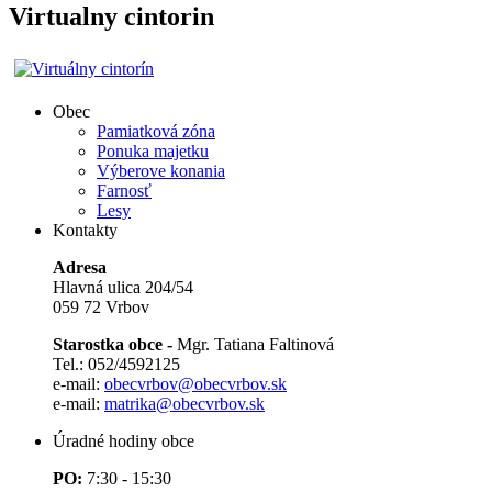
Virtualny cintorin
Obec
Pamiatková zóna
Ponuka majetku
Výberove konania
Farnosť
Lesy
Kontakty
Adresa
Hlavná ulica 204/54
059 72 Vrbov
Starostka obce -
Mgr. Tatiana Faltinová
Tel.: 052/4592125
e-mail:
obecvrbov@obecvrbov.sk
e-mail:
matrika@obecvrbov.sk
Úradné hodiny obce
PO:
7:30 - 15:30