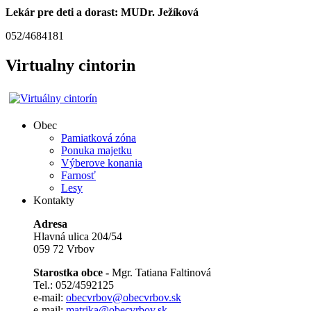
Lekár pre deti a dorast: MUDr. Ježíková
052/4684181
Virtualny cintorin
Obec
Pamiatková zóna
Ponuka majetku
Výberove konania
Farnosť
Lesy
Kontakty
Adresa
Hlavná ulica 204/54
059 72 Vrbov
Starostka obce -
Mgr. Tatiana Faltinová
Tel.: 052/4592125
e-mail:
obecvrbov@obecvrbov.sk
e-mail:
matrika@obecvrbov.sk