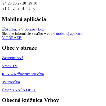
24
25
26
27
28
29
30
31
1
2
3
4
5
6
Mobilná aplikácia
Sledujte informácie z nášho webu v
mobilnej aplikácii -
V OBRAZE.
Obec v obraze
Zastupiteľstvá
Vrbov TV
KTV – Kežmarská televízia
3V televízia
Časopis NAŠA OBEC
Obecná knižnica Vrbov