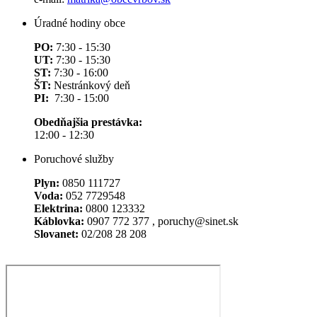
Úradné hodiny obce
PO:
7:30 - 15:30
UT:
7:30 - 15:30
ST:
7:30 - 16:00
ŠT:
Nestránkový deň
PI:
7:30 - 15:00
Obedňajšia prestávka:
12:00 - 12:30
Poruchové služby
Plyn:
0850 111727
Voda:
052 7729548
Elektrina:
0800 123332
Káblovka:
0907 772 377 , poruchy@sinet.sk
Slovanet:
02/208 28 208