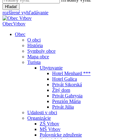
Hľadať
rozšírené vyhľadávanie
Obec
Vrbov
Obec
O obci
História
Symboly obce
Mapa obce
Turista
Ubytovanie
Hotel Menhard ***
Hotel Galica
Privát Sikorská
Žltý dom
Privát Gabrysia
Penzión Mária
Privát Júlia
Udalosti v obci
Organizácie
ZŠ Vrbov
MŠ Vrbov
Poĺovnícke združenie