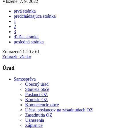
Vložené:
7. 9. 2022
prvá stránka
predchádzajúca stránka
1
2
3
ďalšia stránka
posledná stránka
Zobrazené
1
-
20
z 61
Zobraziť všetko
Úrad
Samospráva
Obecný úrad
Starosta obce
Poslanci OZ
Komisie OZ
Kompetencie obce
Účasť poslancov na zasadnutiach OZ
Zasadnutia OZ
Uznesenia
Zápisnice