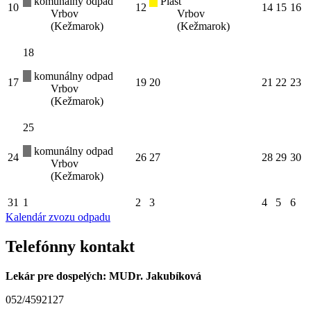
komunálny odpad
Plast
10
12
14
15
16
Vrbov
Vrbov
(Kežmarok)
(Kežmarok)
18
komunálny odpad
17
19
20
21
22
23
Vrbov
(Kežmarok)
25
komunálny odpad
24
26
27
28
29
30
Vrbov
(Kežmarok)
31
1
2
3
4
5
6
Kalendár zvozu odpadu
Telefónny kontakt
Lekár pre dospelých: MUDr. Jakubíková
052/4592127