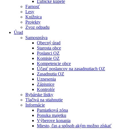
Ľubické kúpele
Farnosť
Lesy
Knižnica
Projekty
Zvoz odpadu
Úrad
Samospráva
Obecný úrad
Starosta obce
Poslanci OZ
Komisie OZ
Kompetencie obce
Účasť poslancov na zasadnutiach OZ
Zasadnutia OZ
Uznesenia
Zápisnice
Kontrolór
Rybárske lístky
Tlačivá na stiahnutie
Informácie
Pamiatková zóna
Ponuka majetku
Výberove konania
Miesto, čas a spôsob akým možno získať