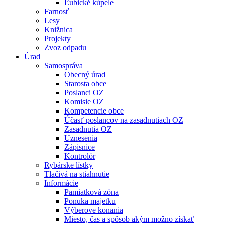
Ľubické kúpele
Farnosť
Lesy
Knižnica
Projekty
Zvoz odpadu
Úrad
Samospráva
Obecný úrad
Starosta obce
Poslanci OZ
Komisie OZ
Kompetencie obce
Účasť poslancov na zasadnutiach OZ
Zasadnutia OZ
Uznesenia
Zápisnice
Kontrolór
Rybárske lístky
Tlačivá na stiahnutie
Informácie
Pamiatková zóna
Ponuka majetku
Výberove konania
Miesto, čas a spôsob akým možno získať