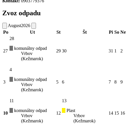
Kontakt:
0903779376
Zvoz odpadu
August
2026
Po
Ut
St
Št
Pi
So
Ne
28
komunálny odpad
27
29
30
31
1
2
Vrbov
(Kežmarok)
4
komunálny odpad
3
5
6
7
8
9
Vrbov
(Kežmarok)
11
13
komunálny odpad
Plast
10
12
14
15
16
Vrbov
Vrbov
(Kežmarok)
(Kežmarok)