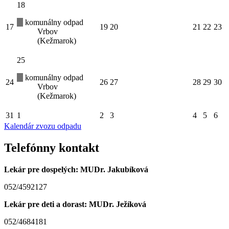
18
komunálny odpad
17
19
20
21
22
23
Vrbov
(Kežmarok)
25
komunálny odpad
24
26
27
28
29
30
Vrbov
(Kežmarok)
31
1
2
3
4
5
6
Kalendár zvozu odpadu
Telefónny kontakt
Lekár pre dospelých: MUDr. Jakubíková
052/4592127
Lekár pre deti a dorast: MUDr. Ježíková
052/4684181