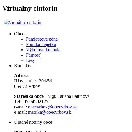
Virtualny cintorin
Obec
Pamiatková zóna
Ponuka majetku
Výberove konania
Farnosť
Lesy
Kontakty
Adresa
Hlavná ulica 204/54
059 72 Vrbov
Starostka obce -
Mgr. Tatiana Faltinová
Tel.: 052/4592125
e-mail:
obecvrbov@obecvrbov.sk
e-mail:
matrika@obecvrbov.sk
Úradné hodiny obce