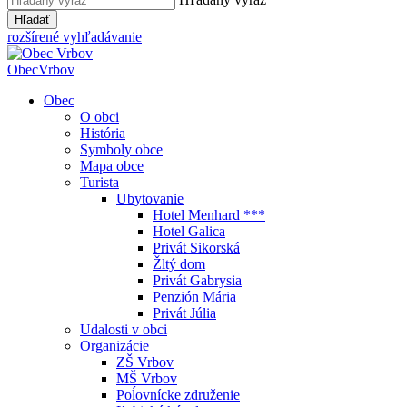
Hľadať
rozšírené vyhľadávanie
Obec
Vrbov
Obec
O obci
História
Symboly obce
Mapa obce
Turista
Ubytovanie
Hotel Menhard ***
Hotel Galica
Privát Sikorská
Žltý dom
Privát Gabrysia
Penzión Mária
Privát Júlia
Udalosti v obci
Organizácie
ZŠ Vrbov
MŠ Vrbov
Poĺovnícke združenie