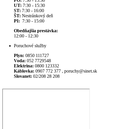
PO:
7:30 - 15:30
UT:
7:30 - 15:30
ST:
7:30 - 16:00
ŠT:
Nestránkový deň
PI:
7:30 - 15:00
Obedňajšia prestávka:
12:00 - 12:30
Poruchové služby
Plyn:
0850 111727
Voda:
052 7729548
Elektrina:
0800 123332
Káblovka:
0907 772 377 , poruchy@sinet.sk
Slovanet:
02/208 28 208