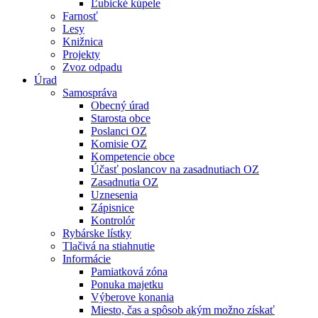
Ľubické kúpele
Farnosť
Lesy
Knižnica
Projekty
Zvoz odpadu
Úrad
Samospráva
Obecný úrad
Starosta obce
Poslanci OZ
Komisie OZ
Kompetencie obce
Účasť poslancov na zasadnutiach OZ
Zasadnutia OZ
Uznesenia
Zápisnice
Kontrolór
Rybárske lístky
Tlačivá na stiahnutie
Informácie
Pamiatková zóna
Ponuka majetku
Výberove konania
Miesto, čas a spôsob akým možno získať