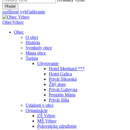
Hľadať
rozšírené vyhľadávanie
Obec
Vrbov
Obec
O obci
História
Symboly obce
Mapa obce
Turista
Ubytovanie
Hotel Menhard ***
Hotel Galica
Privát Sikorská
Žltý dom
Privát Gabrysia
Penzión Mária
Privát Júlia
Udalosti v obci
Organizácie
ZŠ Vrbov
MŠ Vrbov
Poĺovnícke združenie