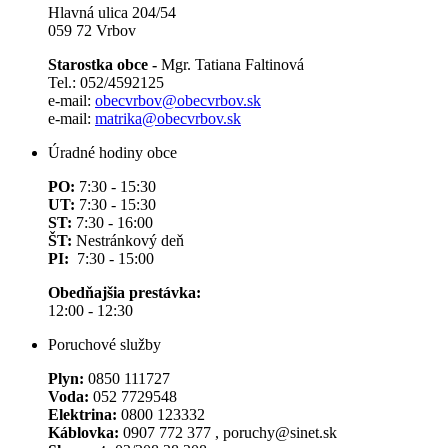
Hlavná ulica 204/54
059 72 Vrbov
Starostka obce -
Mgr. Tatiana Faltinová
Tel.: 052/4592125
e-mail:
obecvrbov@obecvrbov.sk
e-mail:
matrika@obecvrbov.sk
Úradné hodiny obce
PO:
7:30 - 15:30
UT:
7:30 - 15:30
ST:
7:30 - 16:00
ŠT:
Nestránkový deň
PI:
7:30 - 15:00
Obedňajšia prestávka:
12:00 - 12:30
Poruchové služby
Plyn:
0850 111727
Voda:
052 7729548
Elektrina:
0800 123332
Káblovka:
0907 772 377 , poruchy@sinet.sk