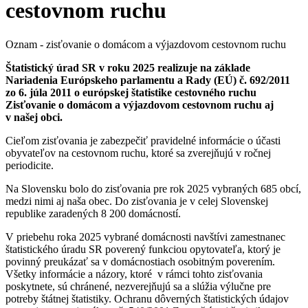
cestovnom ruchu
Oznam - zisťovanie o domácom a výjazdovom cestovnom ruchu
Štatistický úrad SR v roku 2025 realizuje na základe
Nariadenia Európskeho parlamentu a Rady (EÚ) č. 692/2011
zo 6. júla 2011 o európskej štatistike cestovného ruchu
Zisťovanie o domácom a výjazdovom cestovnom ruchu aj
v našej obci.
Cieľom zisťovania je zabezpečiť pravidelné informácie o účasti
obyvateľov na cestovnom ruchu, ktoré sa zverejňujú v ročnej
periodicite.
Na Slovensku bolo do zisťovania pre rok 2025 vybraných 685 obcí,
medzi nimi aj naša obec. Do zisťovania je v celej Slovenskej
republike zaradených 8 200 domácností.
V priebehu roka 2025 vybrané domácnosti navštívi zamestnanec
štatistického úradu SR poverený funkciou opytovateľa, ktorý je
povinný preukázať sa v domácnostiach osobitným poverením.
Všetky informácie a názory, ktoré v rámci tohto zisťovania
poskytnete, sú chránené, nezverejňujú sa a slúžia výlučne pre
potreby štátnej štatistiky. Ochranu dôverných štatistických údajov