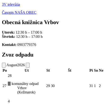
3V televízia
Časopis NAŠA OBEC
Obecná knižnica Vrbov
Utorok:
12:30 h – 17:00 h
Štvrtok:
12:30 h – 17:00 h
Kontakt:
0903779376
Zvoz odpadu
August
2026
Po
Ut
St
Št
Pi
So
Ne
28
komunálny odpad
27
29
30
31
1
2
Vrbov
(Kežmarok)
4