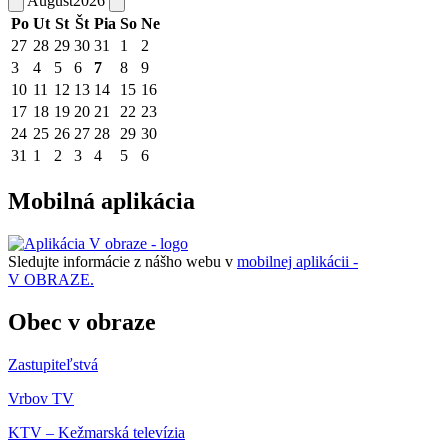
August
2026
Po
Ut
St
Št
Pia
So
Ne
27
28
29
30
31
1
2
3
4
5
6
7
8
9
10
11
12
13
14
15
16
17
18
19
20
21
22
23
24
25
26
27
28
29
30
31
1
2
3
4
5
6
Mobilná aplikácia
Sledujte informácie z nášho webu v
mobilnej aplikácii -
V OBRAZE.
Obec v obraze
Zastupiteľstvá
Vrbov TV
KTV – Kežmarská televízia