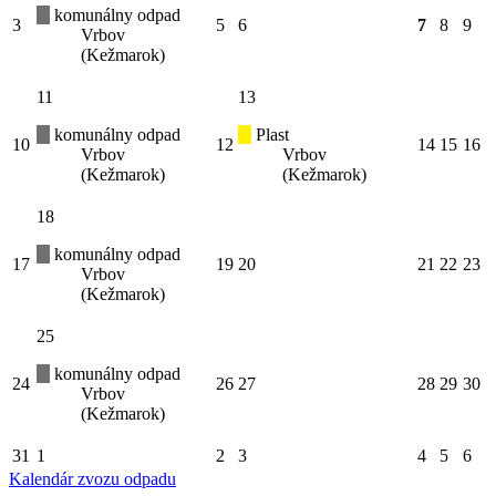
komunálny odpad
3
5
6
7
8
9
Vrbov
(Kežmarok)
11
13
komunálny odpad
Plast
10
12
14
15
16
Vrbov
Vrbov
(Kežmarok)
(Kežmarok)
18
komunálny odpad
17
19
20
21
22
23
Vrbov
(Kežmarok)
25
komunálny odpad
24
26
27
28
29
30
Vrbov
(Kežmarok)
31
1
2
3
4
5
6
Kalendár zvozu odpadu