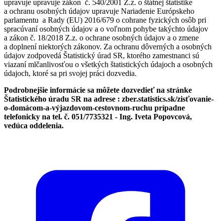
upravuje upravuje zákon č. 540/2001 Z.z. o štátnej štatistike
a ochranu osobných údajov upravuje Nariadenie Európskeho
parlamentu a Rady (EU) 2016/679 o cohrane fyzických osôb pri
spracúvaní osobných údajov a o voľnom pohybe takýchto údajov
a zákon č. 18/2018 Z.z. o ochrane osobných údajov a o zmene
a doplnení niektorých zákonov. Za ochranu dôverných a osobných
údajov zodpovedá Štatistický úrad SR, ktorého zamestnanci sú
viazaní mlčanlivosťou o všetkých štatistických údajoch a osobných
údajoch, ktoré sa pri svojej práci dozvedia.
Podrobnejšie informácie sa môžete dozvedieť na stránke
Štatistického úradu SR na adrese : zber.statistics.sk/zisťovanie-
o-domácom-a-výjazdovom-cestovnom-ruchu prípadne
telefonicky na tel. č. 051/7735321 - Ing. Iveta Popovcová,
vedúca oddelenia.