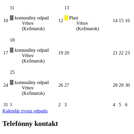
11
13
komunálny odpad
Plast
10
12
14
15
16
Vrbov
Vrbov
(Kežmarok)
(Kežmarok)
18
komunálny odpad
17
19
20
21
22
23
Vrbov
(Kežmarok)
25
komunálny odpad
24
26
27
28
29
30
Vrbov
(Kežmarok)
31
1
2
3
4
5
6
Kalendár zvozu odpadu
Telefónny kontakt