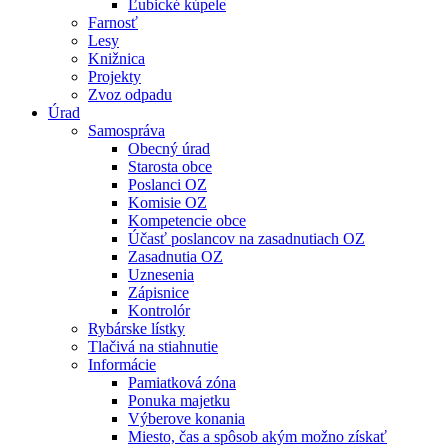
Ľubické kúpele
Farnosť
Lesy
Knižnica
Projekty
Zvoz odpadu
Úrad
Samospráva
Obecný úrad
Starosta obce
Poslanci OZ
Komisie OZ
Kompetencie obce
Účasť poslancov na zasadnutiach OZ
Zasadnutia OZ
Uznesenia
Zápisnice
Kontrolór
Rybárske lístky
Tlačivá na stiahnutie
Informácie
Pamiatková zóna
Ponuka majetku
Výberove konania
Miesto, čas a spôsob akým možno získať