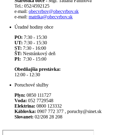
Starostka obce -
Mgr. Tatiana Faltinová
Tel.: 052/4592125
e-mail:
obecvrbov@obecvrbov.sk
e-mail:
matrika@obecvrbov.sk
Úradné hodiny obce
PO:
7:30 - 15:30
UT:
7:30 - 15:30
ST:
7:30 - 16:00
ŠT:
Nestránkový deň
PI:
7:30 - 15:00
Obedňajšia prestávka:
12:00 - 12:30
Poruchové služby
Plyn:
0850 111727
Voda:
052 7729548
Elektrina:
0800 123332
Káblovka:
0907 772 377 , poruchy@sinet.sk
Slovanet:
02/208 28 208