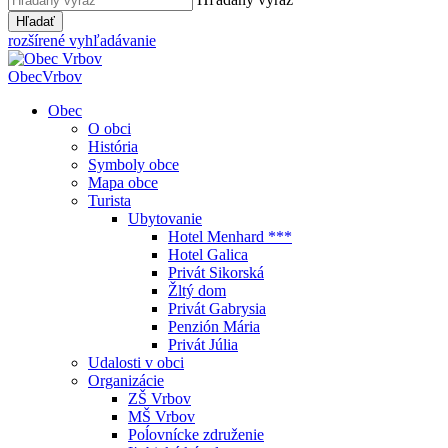
Hľadať
rozšírené vyhľadávanie
Obec
Vrbov
Obec
O obci
História
Symboly obce
Mapa obce
Turista
Ubytovanie
Hotel Menhard ***
Hotel Galica
Privát Sikorská
Žltý dom
Privát Gabrysia
Penzión Mária
Privát Júlia
Udalosti v obci
Organizácie
ZŠ Vrbov
MŠ Vrbov
Poĺovnícke združenie