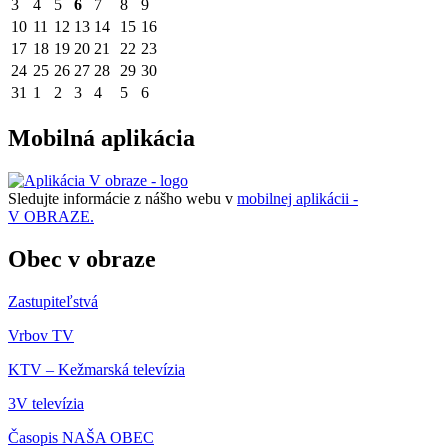
3
4
5
6
7
8
9
10
11
12
13
14
15
16
17
18
19
20
21
22
23
24
25
26
27
28
29
30
31
1
2
3
4
5
6
Mobilná aplikácia
Sledujte informácie z nášho webu v
mobilnej aplikácii -
V OBRAZE.
Obec v obraze
Zastupiteľstvá
Vrbov TV
KTV – Kežmarská televízia
3V televízia
Časopis NAŠA OBEC