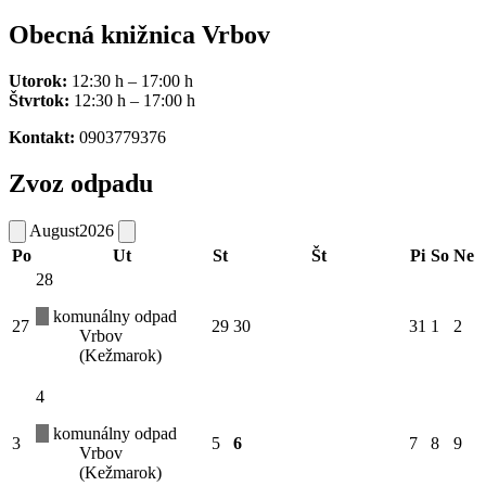
Obecná knižnica Vrbov
Utorok:
12:30 h – 17:00 h
Štvrtok:
12:30 h – 17:00 h
Kontakt:
0903779376
Zvoz odpadu
August
2026
Po
Ut
St
Št
Pi
So
Ne
28
komunálny odpad
27
29
30
31
1
2
Vrbov
(Kežmarok)
4
komunálny odpad
3
5
6
7
8
9
Vrbov
(Kežmarok)