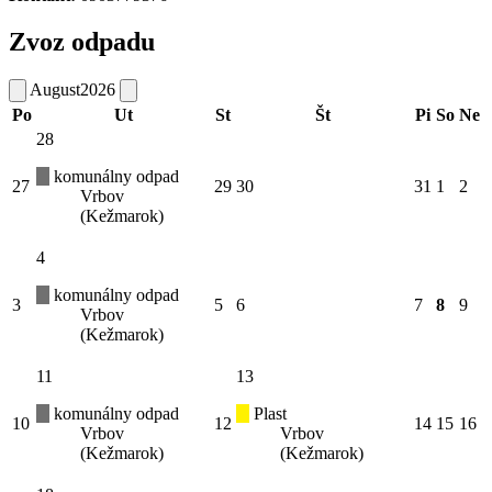
Zvoz odpadu
August
2026
Po
Ut
St
Št
Pi
So
Ne
28
komunálny odpad
27
29
30
31
1
2
Vrbov
(Kežmarok)
4
komunálny odpad
3
5
6
7
8
9
Vrbov
(Kežmarok)
11
13
komunálny odpad
Plast
10
12
14
15
16
Vrbov
Vrbov
(Kežmarok)
(Kežmarok)