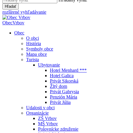
Hľadať
rozšírené vyhľadávanie
Obec
Vrbov
Obec
O obci
História
Symboly obce
Mapa obce
Turista
Ubytovanie
Hotel Menhard ***
Hotel Galica
Privát Sikorská
Žltý dom
Privát Gabrysia
Penzión Mária
Privát Júlia
Udalosti v obci
Organizácie
ZŠ Vrbov
MŠ Vrbov
Poĺovnícke združenie