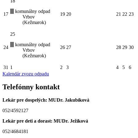
18
komunálny odpad
17
19
20
21
22
23
Vrbov
(Kežmarok)
25
komunálny odpad
24
26
27
28
29
30
Vrbov
(Kežmarok)
31
1
2
3
4
5
6
Kalendár zvozu odpadu
Telefónny kontakt
Lekár pre dospelých: MUDr. Jakubíková
052/4592127
Lekár pre deti a dorast: MUDr. Ježíková
052/4684181