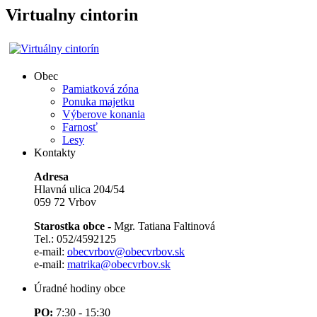
Virtualny cintorin
Obec
Pamiatková zóna
Ponuka majetku
Výberove konania
Farnosť
Lesy
Kontakty
Adresa
Hlavná ulica 204/54
059 72 Vrbov
Starostka obce -
Mgr. Tatiana Faltinová
Tel.: 052/4592125
e-mail:
obecvrbov@obecvrbov.sk
e-mail:
matrika@obecvrbov.sk
Úradné hodiny obce
PO:
7:30 - 15:30