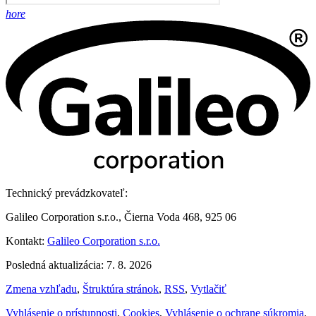
hore
Technický prevádzkovateľ:
Galileo Corporation s.r.o., Čierna Voda 468, 925 06
Kontakt:
Galileo Corporation s.r.o.
Posledná aktualizácia: 7. 8. 2026
Zmena vzhľadu
,
Štruktúra stránok
,
RSS
,
Vytlačiť
Vyhlásenie o prístupnosti
,
Cookies
,
Vyhlásenie o ochrane súkromia
,