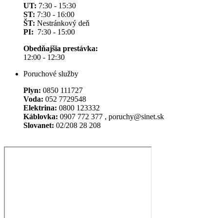
UT:
7:30 - 15:30
ST:
7:30 - 16:00
ŠT:
Nestránkový deň
PI:
7:30 - 15:00
Obedňajšia prestávka:
12:00 - 12:30
Poruchové služby
Plyn:
0850 111727
Voda:
052 7729548
Elektrina:
0800 123332
Káblovka:
0907 772 377 , poruchy@sinet.sk
Slovanet:
02/208 28 208