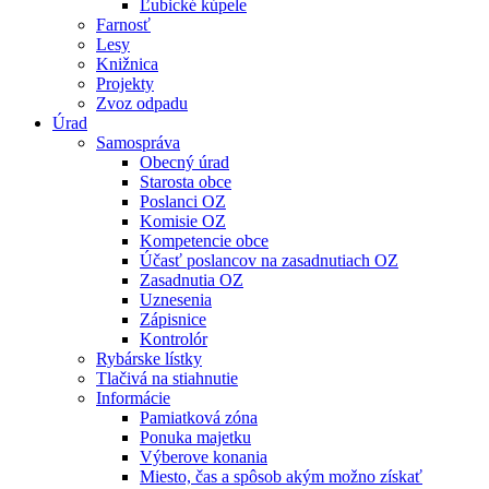
Ľubické kúpele
Farnosť
Lesy
Knižnica
Projekty
Zvoz odpadu
Úrad
Samospráva
Obecný úrad
Starosta obce
Poslanci OZ
Komisie OZ
Kompetencie obce
Účasť poslancov na zasadnutiach OZ
Zasadnutia OZ
Uznesenia
Zápisnice
Kontrolór
Rybárske lístky
Tlačivá na stiahnutie
Informácie
Pamiatková zóna
Ponuka majetku
Výberove konania
Miesto, čas a spôsob akým možno získať