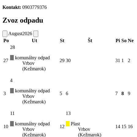
Kontakt:
0903779376
Zvoz odpadu
August
2026
Po
Ut
St
Št
Pi
So
Ne
28
komunálny odpad
27
29
30
31
1
2
Vrbov
(Kežmarok)
4
komunálny odpad
3
5
6
7
8
9
Vrbov
(Kežmarok)
11
13
komunálny odpad
Plast
10
12
14
15
16
Vrbov
Vrbov
(Kežmarok)
(Kežmarok)