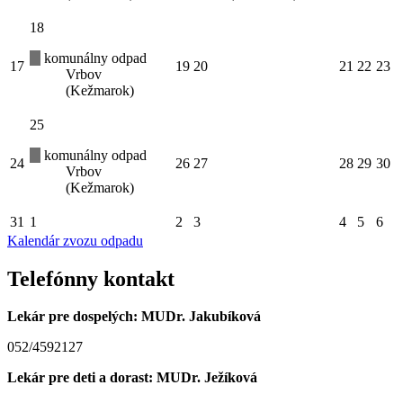
18
komunálny odpad
17
19
20
21
22
23
Vrbov
(Kežmarok)
25
komunálny odpad
24
26
27
28
29
30
Vrbov
(Kežmarok)
31
1
2
3
4
5
6
Kalendár zvozu odpadu
Telefónny kontakt
Lekár pre dospelých: MUDr. Jakubíková
052/4592127
Lekár pre deti a dorast: MUDr. Ježíková