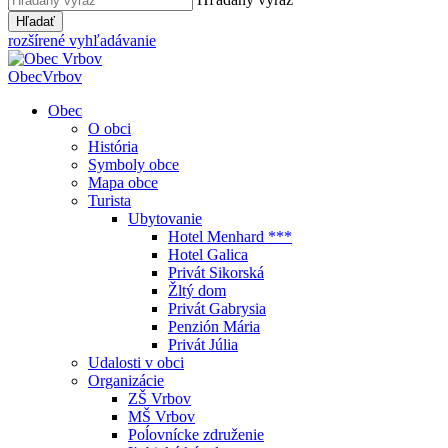
Hľadať
rozšírené vyhľadávanie
Obec
Vrbov
Obec
O obci
História
Symboly obce
Mapa obce
Turista
Ubytovanie
Hotel Menhard ***
Hotel Galica
Privát Sikorská
Žltý dom
Privát Gabrysia
Penzión Mária
Privát Júlia
Udalosti v obci
Organizácie
ZŠ Vrbov
MŠ Vrbov
Poĺovnícke združenie