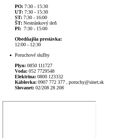
PO:
7:30 - 15:30
UT:
7:30 - 15:30
ST:
7:30 - 16:00
ŠT:
Nestránkový deň
PI:
7:30 - 15:00
Obedňajšia prestávka:
12:00 - 12:30
Poruchové služby
Plyn:
0850 111727
Voda:
052 7729548
Elektrina:
0800 123332
Káblovka:
0907 772 377 , poruchy@sinet.sk
Slovanet:
02/208 28 208