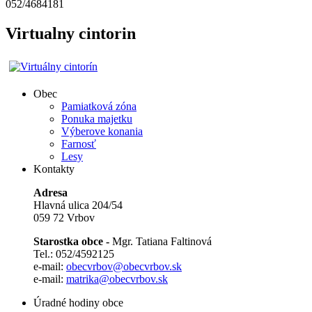
052/4684181
Virtualny cintorin
Obec
Pamiatková zóna
Ponuka majetku
Výberove konania
Farnosť
Lesy
Kontakty
Adresa
Hlavná ulica 204/54
059 72 Vrbov
Starostka obce -
Mgr. Tatiana Faltinová
Tel.: 052/4592125
e-mail:
obecvrbov@obecvrbov.sk
e-mail:
matrika@obecvrbov.sk
Úradné hodiny obce