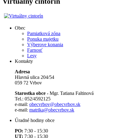
Virtualny cintorin
Obec
Pamiatková zóna
Ponuka majetku
Výberove konania
Farnosť
Lesy
Kontakty
Adresa
Hlavná ulica 204/54
059 72 Vrbov
Starostka obce -
Mgr. Tatiana Faltinová
Tel.: 052/4592125
e-mail:
obecvrbov@obecvrbov.sk
e-mail:
matrika@obecvrbov.sk
Úradné hodiny obce
PO:
7:30 - 15:30
UT:
7:30 - 15:30