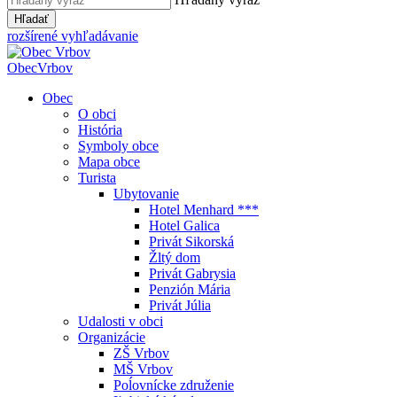
Hľadať
rozšírené vyhľadávanie
Obec
Vrbov
Obec
O obci
História
Symboly obce
Mapa obce
Turista
Ubytovanie
Hotel Menhard ***
Hotel Galica
Privát Sikorská
Žltý dom
Privát Gabrysia
Penzión Mária
Privát Júlia
Udalosti v obci
Organizácie
ZŠ Vrbov
MŠ Vrbov
Poĺovnícke združenie