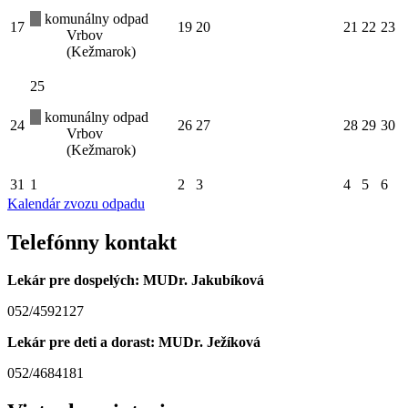
komunálny odpad
17
19
20
21
22
23
Vrbov
(Kežmarok)
25
komunálny odpad
24
26
27
28
29
30
Vrbov
(Kežmarok)
31
1
2
3
4
5
6
Kalendár zvozu odpadu
Telefónny kontakt
Lekár pre dospelých: MUDr. Jakubíková
052/4592127
Lekár pre deti a dorast: MUDr. Ježíková
052/4684181