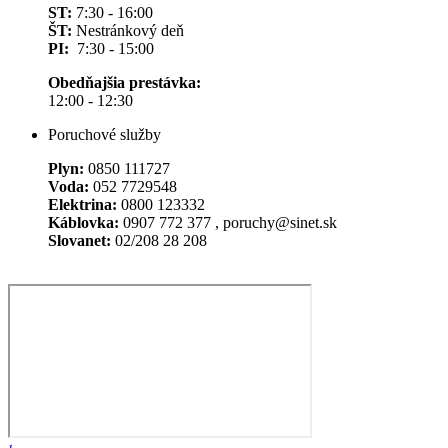
ST:
7:30 - 16:00
ŠT:
Nestránkový deň
PI:
7:30 - 15:00
Obedňajšia prestávka:
12:00 - 12:30
Poruchové služby
Plyn:
0850 111727
Voda:
052 7729548
Elektrina:
0800 123332
Káblovka:
0907 772 377 , poruchy@sinet.sk
Slovanet:
02/208 28 208