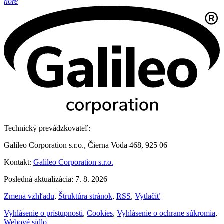
hore
Technický prevádzkovateľ:
Galileo Corporation s.r.o., Čierna Voda 468, 925 06
Kontakt:
Galileo Corporation s.r.o.
Posledná aktualizácia: 7. 8. 2026
Zmena vzhľadu
,
Štruktúra stránok
,
RSS
,
Vytlačiť
Vyhlásenie o prístupnosti
,
Cookies
,
Vyhlásenie o ochrane súkromia
,
Webové sídlo