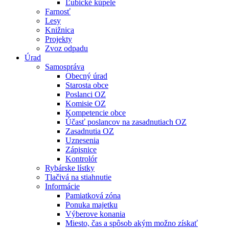
Ľubické kúpele
Farnosť
Lesy
Knižnica
Projekty
Zvoz odpadu
Úrad
Samospráva
Obecný úrad
Starosta obce
Poslanci OZ
Komisie OZ
Kompetencie obce
Účasť poslancov na zasadnutiach OZ
Zasadnutia OZ
Uznesenia
Zápisnice
Kontrolór
Rybárske lístky
Tlačivá na stiahnutie
Informácie
Pamiatková zóna
Ponuka majetku
Výberove konania
Miesto, čas a spôsob akým možno získať