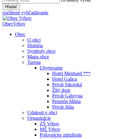
Hľadať
rozšírené vyhľadávanie
Obec
Vrbov
Obec
O obci
História
Symboly obce
Mapa obce
Turista
Ubytovanie
Hotel Menhard ***
Hotel Galica
Privát Sikorská
Žltý dom
Privát Gabrysia
Penzión Mária
Privát Júlia
Udalosti v obci
Organizácie
ZŠ Vrbov
MŠ Vrbov
Poĺovnícke združenie