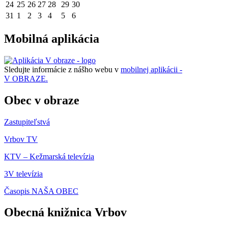
24
25
26
27
28
29
30
31
1
2
3
4
5
6
Mobilná aplikácia
Sledujte informácie z nášho webu v
mobilnej aplikácii -
V OBRAZE.
Obec v obraze
Zastupiteľstvá
Vrbov TV
KTV – Kežmarská televízia
3V televízia
Časopis NAŠA OBEC
Obecná knižnica Vrbov