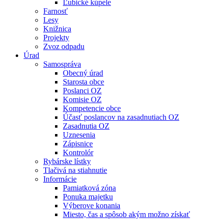
Ľubické kúpele
Farnosť
Lesy
Knižnica
Projekty
Zvoz odpadu
Úrad
Samospráva
Obecný úrad
Starosta obce
Poslanci OZ
Komisie OZ
Kompetencie obce
Účasť poslancov na zasadnutiach OZ
Zasadnutia OZ
Uznesenia
Zápisnice
Kontrolór
Rybárske lístky
Tlačivá na stiahnutie
Informácie
Pamiatková zóna
Ponuka majetku
Výberove konania
Miesto, čas a spôsob akým možno získať