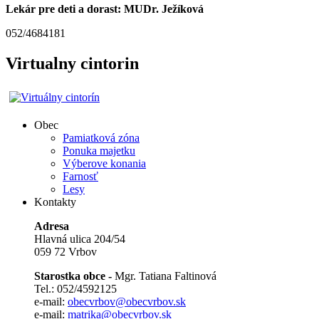
Lekár pre deti a dorast: MUDr. Ježíková
052/4684181
Virtualny cintorin
Obec
Pamiatková zóna
Ponuka majetku
Výberove konania
Farnosť
Lesy
Kontakty
Adresa
Hlavná ulica 204/54
059 72 Vrbov
Starostka obce -
Mgr. Tatiana Faltinová
Tel.: 052/4592125
e-mail:
obecvrbov@obecvrbov.sk
e-mail:
matrika@obecvrbov.sk