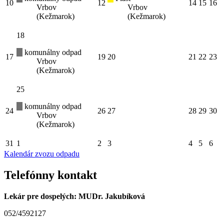
10
12
14
15
16
Vrbov
Vrbov
(Kežmarok)
(Kežmarok)
18
komunálny odpad
17
19
20
21
22
23
Vrbov
(Kežmarok)
25
komunálny odpad
24
26
27
28
29
30
Vrbov
(Kežmarok)
31
1
2
3
4
5
6
Kalendár zvozu odpadu
Telefónny kontakt
Lekár pre dospelých: MUDr. Jakubíková
052/4592127