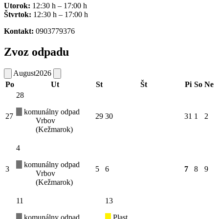
Utorok:
12:30 h – 17:00 h
Štvrtok:
12:30 h – 17:00 h
Kontakt:
0903779376
Zvoz odpadu
August
2026
Po
Ut
St
Št
Pi
So
Ne
28
komunálny odpad
27
29
30
31
1
2
Vrbov
(Kežmarok)
4
komunálny odpad
3
5
6
7
8
9
Vrbov
(Kežmarok)
11
13
komunálny odpad
Plast