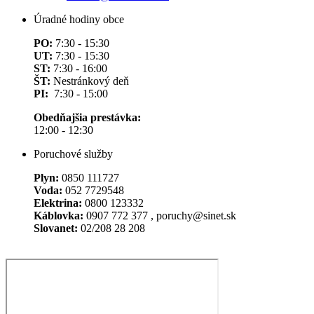
Úradné hodiny obce
PO:
7:30 - 15:30
UT:
7:30 - 15:30
ST:
7:30 - 16:00
ŠT:
Nestránkový deň
PI:
7:30 - 15:00
Obedňajšia prestávka:
12:00 - 12:30
Poruchové služby
Plyn:
0850 111727
Voda:
052 7729548
Elektrina:
0800 123332
Káblovka:
0907 772 377 , poruchy@sinet.sk
Slovanet:
02/208 28 208