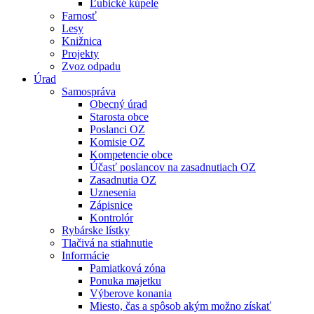
Ľubické kúpele
Farnosť
Lesy
Knižnica
Projekty
Zvoz odpadu
Úrad
Samospráva
Obecný úrad
Starosta obce
Poslanci OZ
Komisie OZ
Kompetencie obce
Účasť poslancov na zasadnutiach OZ
Zasadnutia OZ
Uznesenia
Zápisnice
Kontrolór
Rybárske lístky
Tlačivá na stiahnutie
Informácie
Pamiatková zóna
Ponuka majetku
Výberove konania
Miesto, čas a spôsob akým možno získať