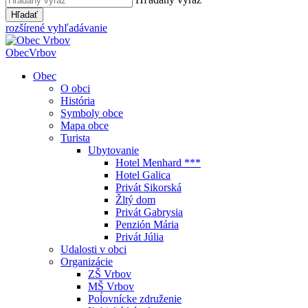
Hľadať
rozšírené vyhľadávanie
Obec
Vrbov
Obec
O obci
História
Symboly obce
Mapa obce
Turista
Ubytovanie
Hotel Menhard ***
Hotel Galica
Privát Sikorská
Žltý dom
Privát Gabrysia
Penzión Mária
Privát Júlia
Udalosti v obci
Organizácie
ZŠ Vrbov
MŠ Vrbov
Poĺovnícke združenie