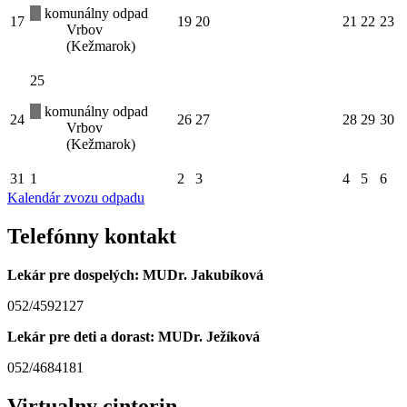
komunálny odpad
17
19
20
21
22
23
Vrbov
(Kežmarok)
25
komunálny odpad
24
26
27
28
29
30
Vrbov
(Kežmarok)
31
1
2
3
4
5
6
Kalendár zvozu odpadu
Telefónny kontakt
Lekár pre dospelých: MUDr. Jakubíková
052/4592127
Lekár pre deti a dorast: MUDr. Ježíková
052/4684181
Virtualny cintorin