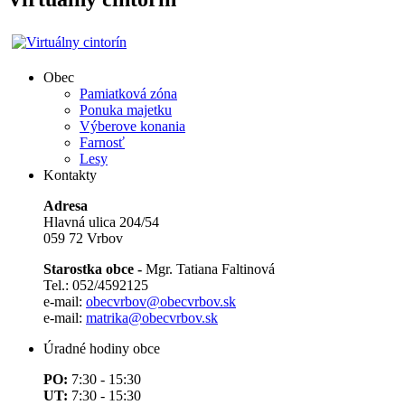
Obec
Pamiatková zóna
Ponuka majetku
Výberove konania
Farnosť
Lesy
Kontakty
Adresa
Hlavná ulica 204/54
059 72 Vrbov
Starostka obce -
Mgr. Tatiana Faltinová
Tel.: 052/4592125
e-mail:
obecvrbov@obecvrbov.sk
e-mail:
matrika@obecvrbov.sk
Úradné hodiny obce
PO:
7:30 - 15:30
UT:
7:30 - 15:30