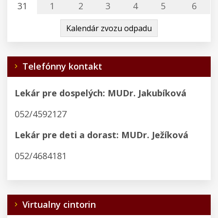
komunálny odpad
31
1
2
3
4
5
6
Vrbov (Kežmarok)
Kalendár zvozu odpadu
Telefónny kontakt
Lekár pre dospelých: MUDr. Jakubíková
052/4592127
Lekár pre deti a dorast: MUDr. Ježíková
052/4684181
Virtualny cintorin