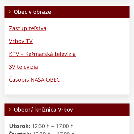
Obec v obraze
Zastupiteľstvá
Vrbov TV
KTV – Kežmarská televízia
3V televízia
Časopis NAŠA OBEC
Obecná knižnica Vrbov
Utorok:
12:30 h – 17:00 h
Štvrtok:
12:30 h – 17:00 h