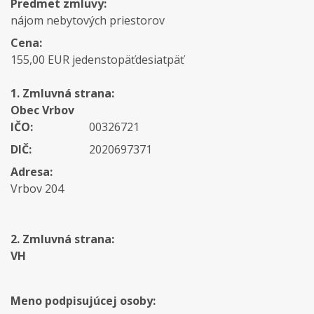
Predmet zmluvy:
nájom nebytových priestorov
Cena:
155,00 EUR jedenstopäťdesiatpäť
1. Zmluvná strana:
Obec Vrbov
IČO:
00326721
DIČ:
2020697371
Adresa:
Vrbov 204
2. Zmluvná strana:
VH
Meno podpisujúcej osoby: