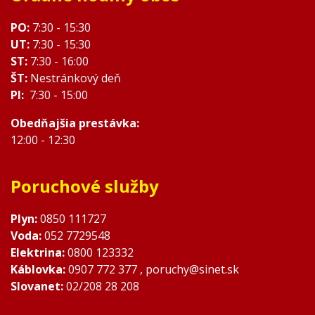
PO:
7:30 - 15:30
UT:
7:30 - 15:30
ST:
7:30 - 16:00
ŠT:
Nestránkový deň
PI:
7:30 - 15:00
Obedňajšia prestávka:
12:00 - 12:30
Poruchové služby
Plyn:
0850 111727
Voda:
052 7729548
Elektrina:
0800 123332
Káblovka:
0907 772 377 , poruchy@sinet.sk
Slovanet:
02/208 28 208