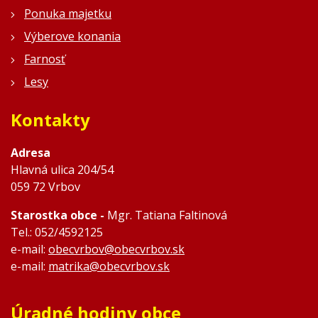
Ponuka majetku
Výberove konania
Farnosť
Lesy
Kontakty
Adresa
Hlavná ulica 204/54
059 72 Vrbov
Starostka obce -
Mgr. Tatiana Faltinová
Tel.: 052/4592125
e-mail:
obecvrbov@obecvrbov.sk
e-mail:
matrika@obecvrbov.sk
Úradné hodiny obce