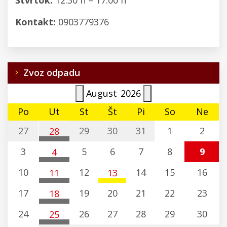
Kontakt:
0903779376
Zvoz odpadu
August
2026
Po
Ut
St
Št
Pi
So
Ne
27
29
30
31
1
2
28
komunálny odpad
3
5
6
7
8
9
4
Vrbov (Kežmarok)
komunálny odpad
10
12
14
15
16
11
13
Vrbov (Kežmarok)
komunálny odpad
Plast
17
19
20
21
22
23
18
Vrbov (Kežmarok)
Vrbov (Kežmarok)
komunálny odpad
24
26
27
28
29
30
25
Vrbov (Kežmarok)