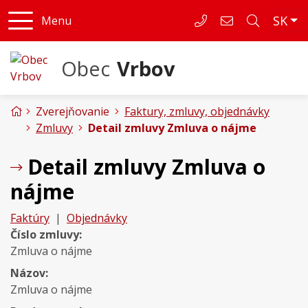
Rovno na obsah
Rovno na menu
Slo
SK
Menu
052/4592125
obecvrbov@ob
Obec
Vrbov
Úvodná stránka
Zverejňovanie
Faktury, zmluvy, objednávky
Zmluvy
Detail zmluvy Zmluva o nájme
Detail zmluvy Zmluva o
nájme
Faktúry
|
Objednávky
Číslo zmluvy:
Zmluva o nájme
Názov:
Zmluva o nájme