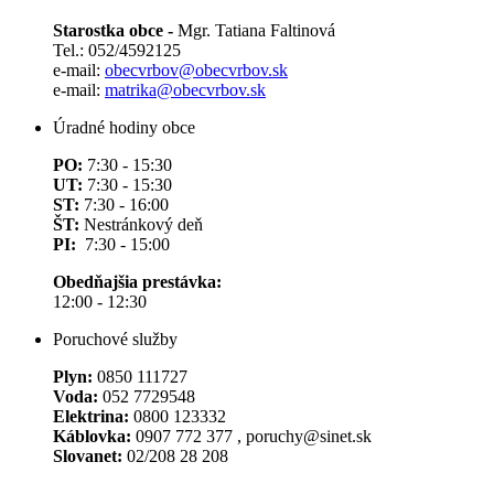
Starostka obce -
Mgr. Tatiana Faltinová
Tel.: 052/4592125
e-mail:
obecvrbov@obecvrbov.sk
e-mail:
matrika@obecvrbov.sk
Úradné hodiny obce
PO:
7:30 - 15:30
UT:
7:30 - 15:30
ST:
7:30 - 16:00
ŠT:
Nestránkový deň
PI:
7:30 - 15:00
Obedňajšia prestávka:
12:00 - 12:30
Poruchové služby
Plyn:
0850 111727
Voda:
052 7729548
Elektrina:
0800 123332
Káblovka:
0907 772 377 , poruchy@sinet.sk
Slovanet:
02/208 28 208