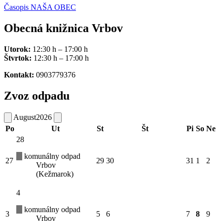
Časopis NAŠA OBEC
Obecná knižnica Vrbov
Utorok:
12:30 h – 17:00 h
Štvrtok:
12:30 h – 17:00 h
Kontakt:
0903779376
Zvoz odpadu
August
2026
Po
Ut
St
Št
Pi
So
Ne
28
komunálny odpad
27
29
30
31
1
2
Vrbov
(Kežmarok)
4
komunálny odpad
3
5
6
7
8
9
Vrbov