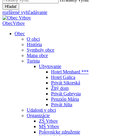
Hľadať
rozšírené vyhľadávanie
Obec
Vrbov
Obec
O obci
História
Symboly obce
Mapa obce
Turista
Ubytovanie
Hotel Menhard ***
Hotel Galica
Privát Sikorská
Žltý dom
Privát Gabrysia
Penzión Mária
Privát Júlia
Udalosti v obci
Organizácie
ZŠ Vrbov
MŠ Vrbov
Poĺovnícke združenie