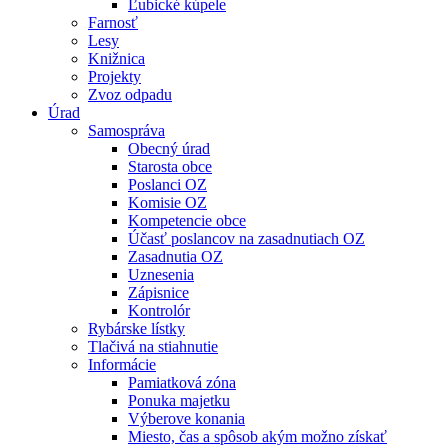
Ľubické kúpele
Farnosť
Lesy
Knižnica
Projekty
Zvoz odpadu
Úrad
Samospráva
Obecný úrad
Starosta obce
Poslanci OZ
Komisie OZ
Kompetencie obce
Účasť poslancov na zasadnutiach OZ
Zasadnutia OZ
Uznesenia
Zápisnice
Kontrolór
Rybárske lístky
Tlačivá na stiahnutie
Informácie
Pamiatková zóna
Ponuka majetku
Výberove konania
Miesto, čas a spôsob akým možno získať