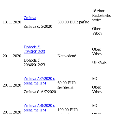
18.zbor
Radostného
Zmluva
strdca
13. 1. 2020
500,00 EUR päťsto
Zmluva č. 5/2020
Obec
Vrbov
Dohoda č.
Obec
20/46/012/23
Vrbov
20. 1. 2020
Neuvedené
Dohoda č.
UPSVaR
20/46/012/23
Zmluva A/7/2020 o
MC
60,00 EUR
prenájme HM
20. 1. 2020
Obec
šesťdesiat
Zmluva č. A/7/2020
Vrbov
Zmluva A/8/2020 o
MC
100,00 EUR
prenájme HM
20. 1. 2020