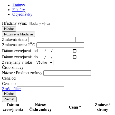
Zmluvy
Faktúry
Objednávky
Hľadaný výraz
Hľadať
Rozšírené hľadanie
Zmluvná strana
Zmluvná strana IČO
Dátum zverejnenia od
Dátum zverejnenia do
Zverejnený v roku
Číslo zmluvy
Názov / Predmet zmluvy
Cena od
Cena do
Zrušiť filter
Zavrieť
Dátum
Názov
Zmluvné
Cena *
zverejnenia
Číslo zmluvy
strany