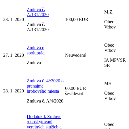
Zmluva č.
M.Z.
A/131/2020
23. 1. 2020
100,00 EUR
Obec
Zmluva č.
Vrbov
A/131/2020
Obec
Zmluva o
Vrbov
spolupráci
27. 1. 2020
Neuvedené
IA MPVSR
Zmluva
SR
Zmluva č. 4//2020 o
MH
prenájme
60,00 EUR
28. 1. 2020
hrobového miesta
Obec
šesťdesiat
Vrbov
Zmluva č. A/4/2020
Dodatok k Zmluve
o poskytovaní
Obec
verejných služieb a