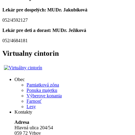
Lekár pre dospelých: MUDr. Jakubíková
052/4592127
Lekár pre deti a dorast: MUDr. Ježíková
052/4684181
Virtualny cintorin
Obec
Pamiatková zóna
Ponuka majetku
Výberove konania
Farnosť
Lesy
Kontakty
Adresa
Hlavná ulica 204/54
059 72 Vrbov