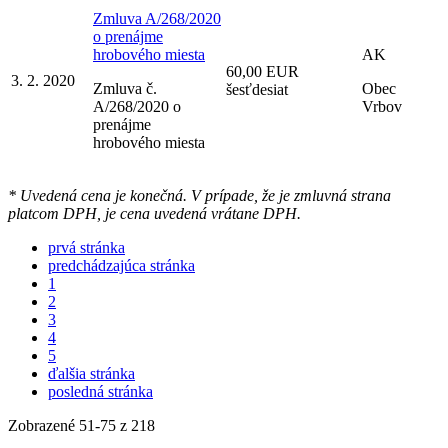
Zmluva A/268/2020
o prenájme
hrobového miesta
AK
60,00 EUR
3. 2. 2020
Zmluva č.
Obec
šesťdesiat
A/268/2020 o
Vrbov
prenájme
hrobového miesta
* Uvedená cena je konečná. V prípade, že je zmluvná strana
platcom DPH, je cena uvedená vrátane DPH.
prvá stránka
predchádzajúca stránka
1
2
3
4
5
ďalšia stránka
posledná stránka
Zobrazené
51
-
75
z 218