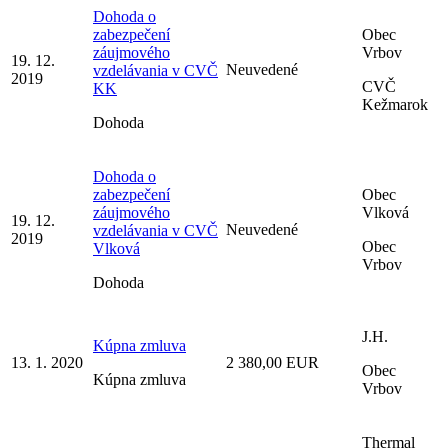
Dohoda o
zabezpečení
Obec
záujmového
Vrbov
19. 12.
Neuvedené
vzdelávania v CVČ
2019
CVČ
KK
Kežmarok
Dohoda
Dohoda o
zabezpečení
Obec
záujmového
Vlková
19. 12.
Neuvedené
vzdelávania v CVČ
2019
Obec
Vlková
Vrbov
Dohoda
J.H.
Kúpna zmluva
13. 1. 2020
2 380,00 EUR
Obec
Kúpna zmluva
Vrbov
Thermal