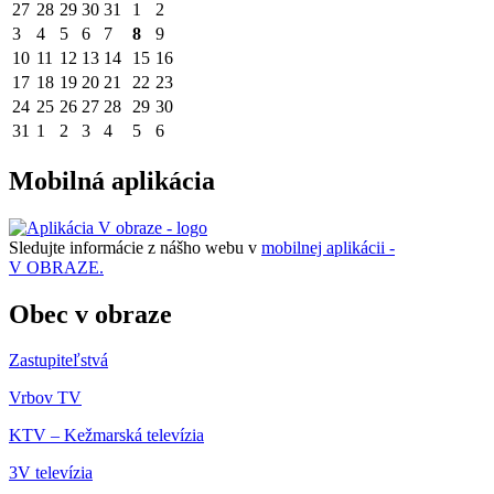
27
28
29
30
31
1
2
3
4
5
6
7
8
9
10
11
12
13
14
15
16
17
18
19
20
21
22
23
24
25
26
27
28
29
30
31
1
2
3
4
5
6
Mobilná aplikácia
Sledujte informácie z nášho webu v
mobilnej aplikácii -
V OBRAZE.
Obec v obraze
Zastupiteľstvá
Vrbov TV
KTV – Kežmarská televízia
3V televízia