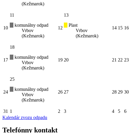
(Kežmarok)
11
13
komunálny odpad
Plast
10
12
14
15
16
Vrbov
Vrbov
(Kežmarok)
(Kežmarok)
18
komunálny odpad
17
19
20
21
22
23
Vrbov
(Kežmarok)
25
komunálny odpad
24
26
27
28
29
30
Vrbov
(Kežmarok)
31
1
2
3
4
5
6
Kalendár zvozu odpadu
Telefónny kontakt